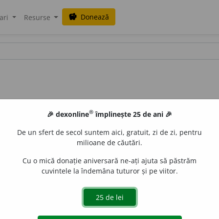
Donează
savings
ari
Resurse
®
🎉 dexonline
împlinește 25 de ani 🎉
De un sfert de secol suntem aici, gratuit, zi de zi, pentru
milioane de căutări.
Cu o mică donație aniversară ne-ați ajuta să păstrăm
cuvintele la îndemâna tuturor și pe viitor.
e
gall
acțiuni