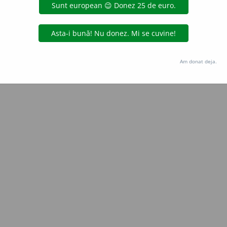
Copyright © 2004-2026 dexonline (https://dexonline.ro)
area datelor de pe acest site, inclusiv prin orice metode de extragere automată (web s
dul nostru prealabil scris, cu excepția seturilor de date oferite oficial spre utilizare pub
Am donat deja.
licență
confidențialitate
găzduit de
Hosterion