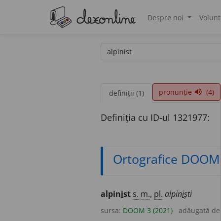
Despre noi
Volunt
®
pronunție
(4)
volume_up
definiții (1)
Definiția cu ID-ul 1321977:
Ortografice DOOM
alpin
i
st
s.
m.
,
pl.
alpin
i
ști
sursa:
DOOM 3 (2021)
adăugată d