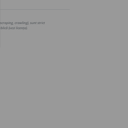
craping, crawling), sunt strict
lică (vezi licența).