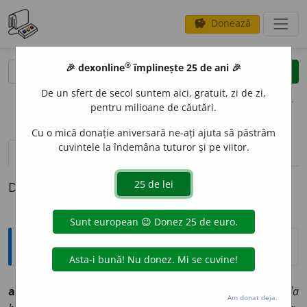
Donează
savings
®
®
🎉 dexonline
împlinește 25 de ani 🎉
caută
clear
search
De un sfert de secol suntem aici, gratuit, zi de zi,
opțiuni
pentru milioane de căutări.
Cu o mică donație aniversară ne-ați ajuta să păstrăm
cuvintele la îndemâna tuturor și pe viitor.
definiții (1)
Definiția cu ID-ul 403470:
Etimologice
aliv
a
nta,
adv.
– Pe spate, cu picioarele în sus.
It.
alla
Am donat deja.