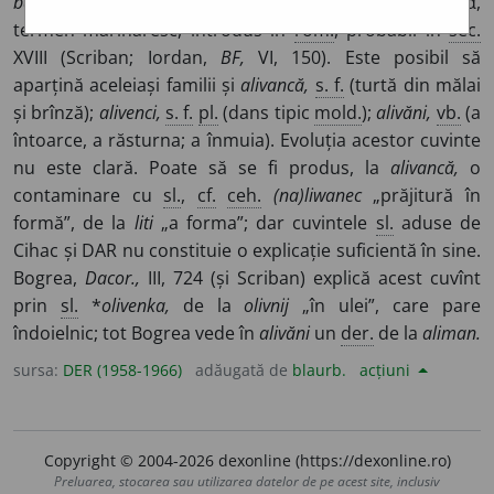
banda,
prin intermediul pronunțării
ngr.
ἄλλα βάντα,
termen marinăresc, introdus în
rom.
, probabil în
sec.
XVIII (Scriban; Iordan,
BF,
VI, 150). Este posibil să
aparțină aceleiași familii și
alivancă,
s. f.
(turtă din mălai
și brînză);
alivenci,
s. f.
pl.
(dans tipic
mold.
);
alivăni,
vb.
(a
întoarce, a răsturna; a înmuia). Evoluția acestor cuvinte
nu este clară. Poate să se fi produs, la
alivancă,
o
contaminare cu
sl.
,
cf.
ceh.
(na)liwanec
„prăjitură în
formă”, de la
liti
„a forma”; dar cuvintele
sl.
aduse de
Cihac și DAR nu constituie o explicație suficientă în sine.
Bogrea,
Dacor.,
III, 724 (și Scriban) explică acest cuvînt
prin
sl.
*
olivenka,
de la
olivnij
„în ulei”, care pare
îndoielnic; tot Bogrea vede în
alivăni
un
der.
de la
aliman.
sursa:
DER (1958-1966)
adăugată de
blaurb.
acțiuni
Copyright © 2004-2026 dexonline (https://dexonline.ro)
Preluarea, stocarea sau utilizarea datelor de pe acest site, inclusiv