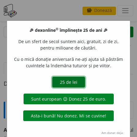
Donează
savings
®
®
🎉 dexonline
împlinește 25 de ani 🎉
caută
clear
search
De un sfert de secol suntem aici, gratuit, zi de zi,
opțiuni
pentru milioane de căutări.
Cu o mică donație aniversară ne-ați ajuta să păstrăm
cuvintele la îndemâna tuturor și pe viitor.
pronunție
(22)
volume_up
definiții (1)
Definiția cu ID-ul 527455:
Explicative DEX
ALIN
A
RE,
alinări,
s. f.
Acțiunea de
a (se) alina
și rezultatul
Am donat deja.