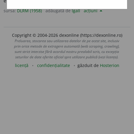
ei; liniștire, potolire, calmare, domolire.
sursa:
DLRM (1958)
adăugată de
lgall
acțiuni
Copyright © 2004-2026 dexonline (https://dexonline.ro)
Preluarea, stocarea sau utilizarea datelor de pe acest site, inclusiv
prin orice metode de extragere automată (web scraping, crawling),
sunt strict interzise fără acordul nostru prealabil scris, cu excepția
seturilor de date oferite oficial spre utilizare publică (vezi licența).
licență
confidențialitate
găzduit de
Hosterion