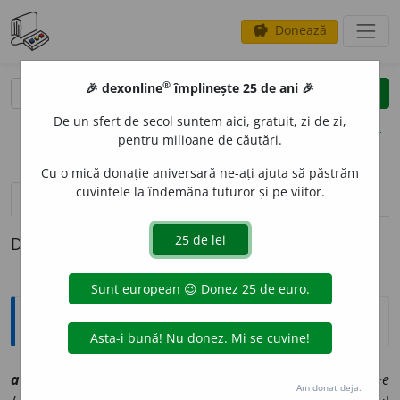
Donează
savings
®
®
🎉 dexonline
împlinește 25 de ani 🎉
caută
clear
search
De un sfert de secol suntem aici, gratuit, zi de zi,
opțiuni
pentru milioane de căutări.
Cu o mică donație aniversară ne-ați ajuta să păstrăm
cuvintele la îndemâna tuturor și pe viitor.
definiții (1)
Definiția cu ID-ul 1009666:
Explicative DEX
2
alien
a
t
, ~ă
[
At:
I. IONESCU, P. 135 /
P:
a-li-e~
/
Pl:
~
a
ți, ~e
Am donat deja.