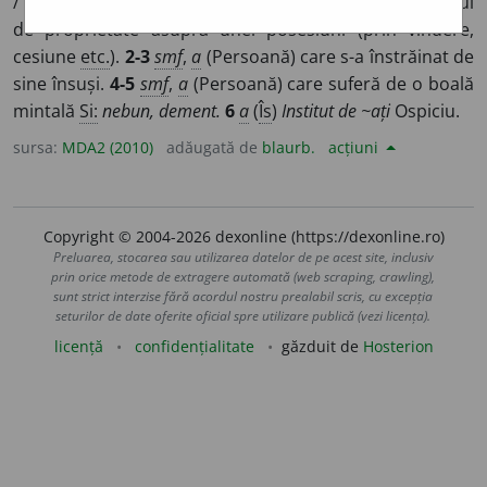
/
E:
aliena
]
1
a
(
Jur
) Care a trecut asupra altuia dreptul
de proprietate asupra unei posesiuni (prin vindere,
cesiune
etc.
).
2-3
smf
,
a
(Persoană) care s-a înstrăinat de
sine însuși.
4-5
smf
,
a
(Persoană) care suferă de o boală
mintală
Si:
nebun, dement.
6
a
(
Îs
)
Institut de ~ați
Ospiciu.
sursa:
MDA2 (2010)
adăugată de
blaurb.
acțiuni
Copyright © 2004-2026 dexonline (https://dexonline.ro)
Preluarea, stocarea sau utilizarea datelor de pe acest site, inclusiv
prin orice metode de extragere automată (web scraping, crawling),
sunt strict interzise fără acordul nostru prealabil scris, cu excepția
seturilor de date oferite oficial spre utilizare publică (vezi licența).
licență
confidențialitate
găzduit de
Hosterion