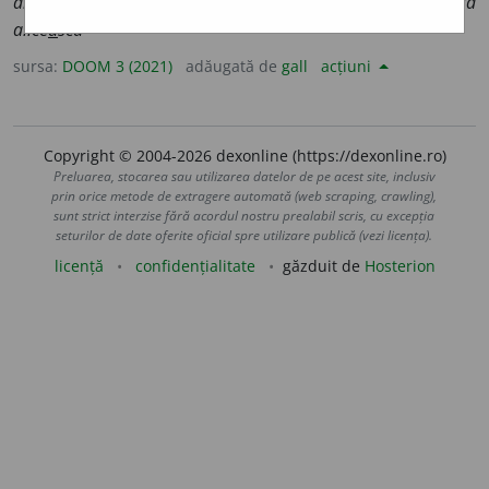
alic
e
ște
,
imperf.
1
alice
a
m
;
conj.
prez.
1
sg.
să alic
e
sc
, 3
să
alice
a
scă
sursa:
DOOM 3 (2021)
adăugată de
gall
acțiuni
Copyright © 2004-2026 dexonline (https://dexonline.ro)
Preluarea, stocarea sau utilizarea datelor de pe acest site, inclusiv
prin orice metode de extragere automată (web scraping, crawling),
sunt strict interzise fără acordul nostru prealabil scris, cu excepția
seturilor de date oferite oficial spre utilizare publică (vezi licența).
licență
confidențialitate
găzduit de
Hosterion