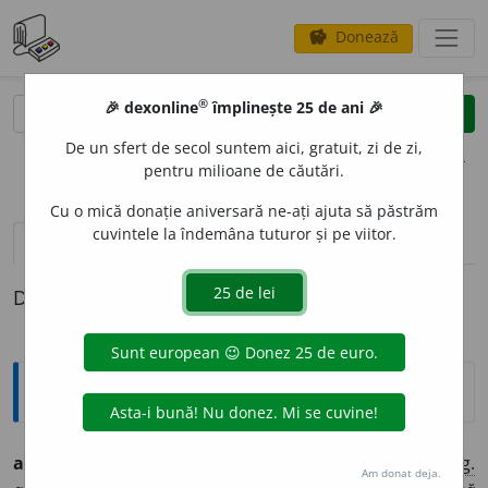
Donează
savings
®
®
🎉 dexonline
împlinește 25 de ani 🎉
caută
clear
search
De un sfert de secol suntem aici, gratuit, zi de zi,
opțiuni
pentru milioane de căutări.
Cu o mică donație aniversară ne-ați ajuta să păstrăm
cuvintele la îndemâna tuturor și pe viitor.
definiții (1)
Definiția cu ID-ul 1321878:
Ortografice DOOM
alic
i
(a ~)
(rar)
vb.
,
ind.
prez.
1
sg.
și 3
pl.
alic
e
sc
, 3
sg.
Am donat deja.