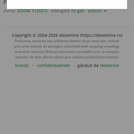
pl.
ali
a
te
sursa:
DOOM 3 (2021)
adăugată de
gall
acțiuni
Copyright © 2004-2026 dexonline (https://dexonline.ro)
Preluarea, stocarea sau utilizarea datelor de pe acest site, inclusiv
prin orice metode de extragere automată (web scraping, crawling),
sunt strict interzise fără acordul nostru prealabil scris, cu excepția
seturilor de date oferite oficial spre utilizare publică (vezi licența).
licență
confidențialitate
găzduit de
Hosterion