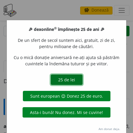
Donează
savings
®
®
🎉 dexonline
împlinește 25 de ani 🎉
caută
clear
search
De un sfert de secol suntem aici, gratuit, zi de zi,
opțiuni
pentru milioane de căutări.
Cu o mică donație aniversară ne-ați ajuta să păstrăm
cuvintele la îndemâna tuturor și pe viitor.
pronunție
(50)
volume_up
definiții (1)
Definiția cu ID-ul 1321875:
Ortografice DOOM
ali
a
t
(
desp.
-li-at
)
adj.
m.
,
s.
m.
,
pl.
ali
a
ți
;
adj.
f.
,
s.
f.
ali
a
tă
,
Am donat deja.