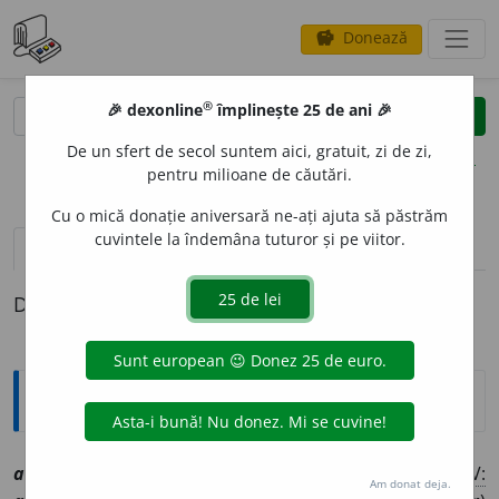
Donează
savings
®
®
🎉 dexonline
împlinește 25 de ani 🎉
caută
clear
search
De un sfert de secol suntem aici, gratuit, zi de zi,
opțiuni
pentru milioane de căutări.
Cu o mică donație aniversară ne-ați ajuta să păstrăm
cuvintele la îndemâna tuturor și pe viitor.
pronunție
(18)
volume_up
definiții (1)
Definiția cu ID-ul 1009320:
Explicative DEX
aleat
o
riu, ~ie
a
[
At:
HAMANGIU, C. C. 410 /
P:
a-le-a~
/
V:
Am donat deja.