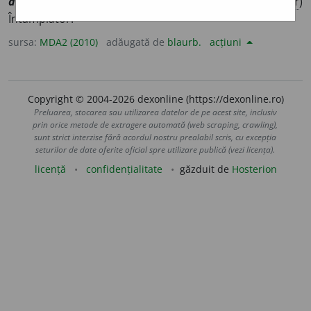
aleat
o
r, ~o
a
re
/
Pl:
~ii
/
E:
lat
aleatorius, -a, -um
] (
Jur
)
Întâmplător.
sursa:
MDA2 (2010)
adăugată de
blaurb.
acțiuni
Copyright © 2004-2026 dexonline (https://dexonline.ro)
Preluarea, stocarea sau utilizarea datelor de pe acest site, inclusiv
prin orice metode de extragere automată (web scraping, crawling),
sunt strict interzise fără acordul nostru prealabil scris, cu excepția
seturilor de date oferite oficial spre utilizare publică (vezi licența).
licență
confidențialitate
găzduit de
Hosterion