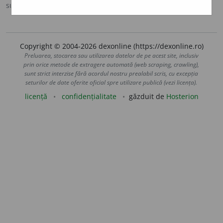
sursa:
Antonime (2002)
adăugată de
siveco
acțiuni
Copyright © 2004-2026 dexonline (https://dexonline.ro)
Preluarea, stocarea sau utilizarea datelor de pe acest site, inclusiv
prin orice metode de extragere automată (web scraping, crawling),
sunt strict interzise fără acordul nostru prealabil scris, cu excepția
seturilor de date oferite oficial spre utilizare publică (vezi licența).
licență
confidențialitate
găzduit de
Hosterion