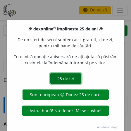
Donează
savings
®
®
🎉 dexonline
împlinește 25 de ani 🎉
caută
clear
search
De un sfert de secol suntem aici, gratuit, zi de zi,
opțiuni
pentru milioane de căutări.
Cu o mică donație aniversară ne-ați ajuta să păstrăm
cuvintele la îndemâna tuturor și pe viitor.
pronunție
(6)
volume_up
definiții (1)
Definiția cu ID-ul 69455:
Antonime
Alcoolic
≠ nealcoolic
Am donat deja.