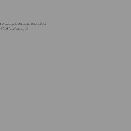
craping, crawling), sunt strict
lică (vezi licența).