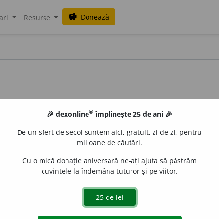
Donează
savings
ari
Resurse
®
🎉 dexonline
împlinește 25 de ani 🎉
De un sfert de secol suntem aici, gratuit, zi de zi, pentru
milioane de căutări.
Cu o mică donație aniversară ne-ați ajuta să păstrăm
cuvintele la îndemâna tuturor și pe viitor.
e
raduborza
acțiuni