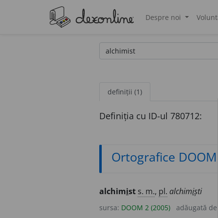
Despre noi
Volunt
®
definiții (1)
Definiția cu ID-ul 780712:
Ortografice DOOM
alchim
i
st
s. m.
,
pl.
alchim
i
ști
sursa:
DOOM 2 (2005)
adăugată d