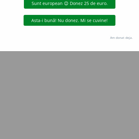
Copyright © 2004-2026 dexonline (https://dexonline.ro)
area datelor de pe acest site, inclusiv prin orice metode de extragere automată (web s
dul nostru prealabil scris, cu excepția seturilor de date oferite oficial spre utilizare pub
Am donat deja.
licență
confidențialitate
găzduit de
Hosterion