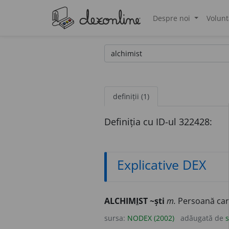
Despre noi
Volunt
®
definiții (1)
Definiția cu ID-ul 322428:
Explicative DEX
ALCHIM
I
ST ~ști
m.
Persoană care
sursa:
NODEX (2002)
adăugată de
s