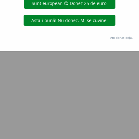
Copyright © 2004-2026 dexonline (https://dexonline.ro)
area datelor de pe acest site, inclusiv prin orice metode de extragere automată (web s
dul nostru prealabil scris, cu excepția seturilor de date oferite oficial spre utilizare pub
Am donat deja.
licență
confidențialitate
găzduit de
Hosterion