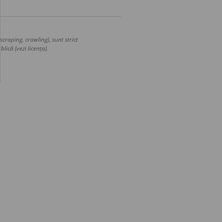
craping, crawling), sunt strict
lică (vezi licența).