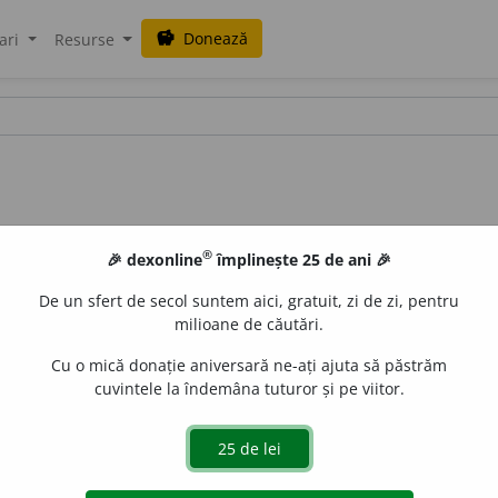
Donează
savings
ari
Resurse
®
🎉 dexonline
împlinește 25 de ani 🎉
De un sfert de secol suntem aici, gratuit, zi de zi, pentru
milioane de căutări.
Cu o mică donație aniversară ne-ați ajuta să păstrăm
cuvintele la îndemâna tuturor și pe viitor.
 practica alchimia. /<fr.
alchimiste
iveco
acțiuni