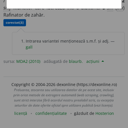
/
Pl:
~i, ~o
a
re
/
E:
albi
+
-tor
]
1
a
(
Înv
) Care albește (
10
).
2
smf
Muncitor care lucrează într-o albitorie.
3
sm
(
Înv
)
Rafinator de zahăr.
corectat(ă)
Intrarea variantei menționează s.m.f. și adj. —
gall
sursa:
MDA2 (2010)
adăugată de
blaurb.
acțiuni
Copyright © 2004-2026 dexonline (https://dexonline.ro)
Preluarea, stocarea sau utilizarea datelor de pe acest site, inclusiv
prin orice metode de extragere automată (web scraping, crawling),
sunt strict interzise fără acordul nostru prealabil scris, cu excepția
seturilor de date oferite oficial spre utilizare publică (vezi licența).
licență
confidențialitate
găzduit de
Hosterion