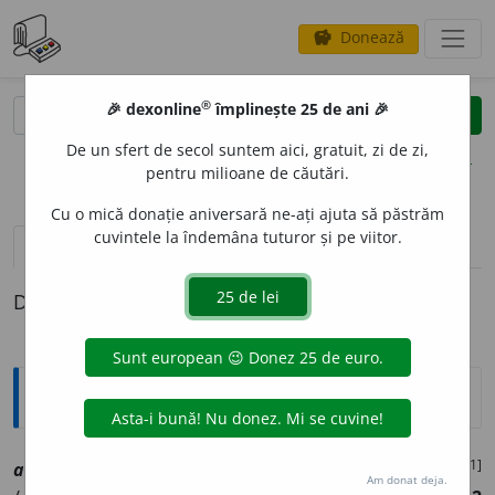
Donează
savings
®
®
🎉 dexonline
împlinește 25 de ani 🎉
caută
clear
search
De un sfert de secol suntem aici, gratuit, zi de zi,
opțiuni
pentru milioane de căutări.
Cu o mică donație aniversară ne-ați ajuta să păstrăm
cuvintele la îndemâna tuturor și pe viitor.
definiții (1)
Definiția cu ID-ul 1009117:
Explicative DEX
[1]
albit
o
r, ~o
a
re
[
At:
I. IONESCU, C. 197/26 /
V:
(
îrg
)
-iu
sm
Am donat deja.