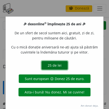
Donează
savings
®
®
🎉 dexonline
împlinește 25 de ani 🎉
caută
clear
search
De un sfert de secol suntem aici, gratuit, zi de zi,
opțiuni
pentru milioane de căutări.
Cu o mică donație aniversară ne-ați ajuta să păstrăm
cuvintele la îndemâna tuturor și pe viitor.
pronunție
(6)
volume_up
definiții (1)
Definiția cu ID-ul 1008942:
Explicative DEX
alban
e
z, ~ă
[
At:
DA /
Pl:
~i, ~e
/
E:
fr
albanais
]
1-2
smf
,
a
Am donat deja.