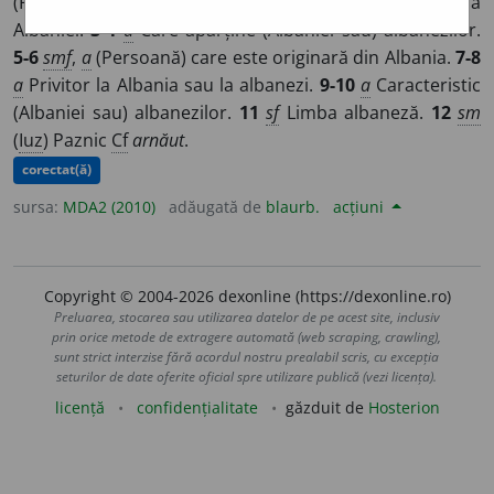
(Persoană) care face parte din populația de bază a
Albaniei.
3-4
a
Care aparține (Albaniei sau) albanezilor.
5-6
smf
,
a
(Persoană) care este originară din Albania.
7-8
a
Privitor la Albania sau la albanezi.
9-10
a
Caracteristic
(Albaniei sau) albanezilor.
11
sf
Limba albaneză.
12
sm
(
Iuz
) Paznic
Cf
arnăut
.
corectat(ă)
sursa:
MDA2 (2010)
adăugată de
blaurb.
acțiuni
Copyright © 2004-2026 dexonline (https://dexonline.ro)
Preluarea, stocarea sau utilizarea datelor de pe acest site, inclusiv
prin orice metode de extragere automată (web scraping, crawling),
sunt strict interzise fără acordul nostru prealabil scris, cu excepția
seturilor de date oferite oficial spre utilizare publică (vezi licența).
licență
confidențialitate
găzduit de
Hosterion