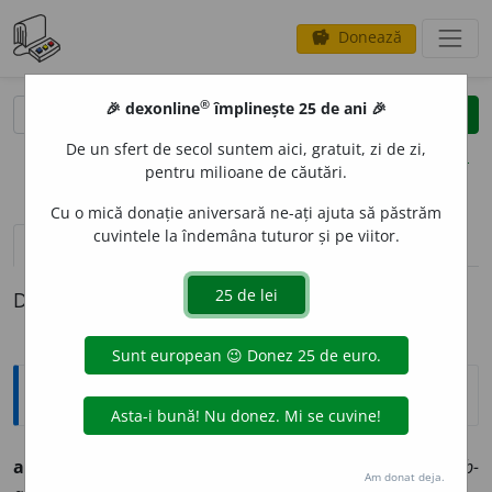
Donează
savings
®
®
🎉 dexonline
împlinește 25 de ani 🎉
caută
clear
search
De un sfert de secol suntem aici, gratuit, zi de zi,
opțiuni
pentru milioane de căutări.
Cu o mică donație aniversară ne-ați ajuta să păstrăm
cuvintele la îndemâna tuturor și pe viitor.
definiții (1)
Definiția cu ID-ul 442179:
Ortografice DOOM
alb-argint
i
u
(alb-ar-)
adj.
m.
,
f.
alb-argint
i
e;
pl.
m.
și
f.
alb-
Am donat deja.