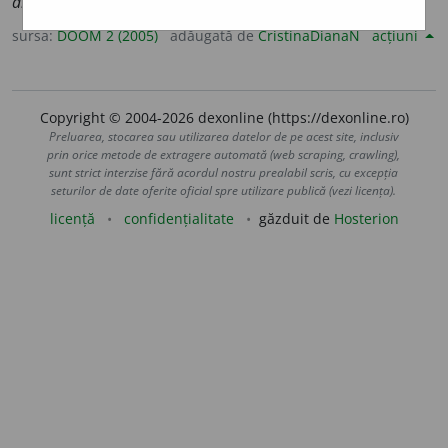
argint
i
i
sursa:
DOOM 2 (2005)
adăugată de
CristinaDianaN
acțiuni
Copyright © 2004-2026 dexonline (https://dexonline.ro)
Preluarea, stocarea sau utilizarea datelor de pe acest site, inclusiv
prin orice metode de extragere automată (web scraping, crawling),
sunt strict interzise fără acordul nostru prealabil scris, cu excepția
seturilor de date oferite oficial spre utilizare publică (vezi licența).
licență
confidențialitate
găzduit de
Hosterion