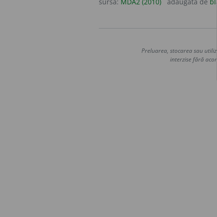
sursa:
MDA2 (2010)
adăugată de
bl
Preluarea, stocarea sau utiliz
interzise fără acor