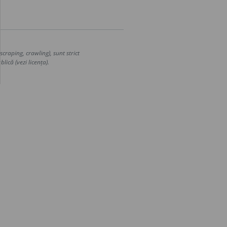
craping, crawling), sunt strict
lică (vezi licența).