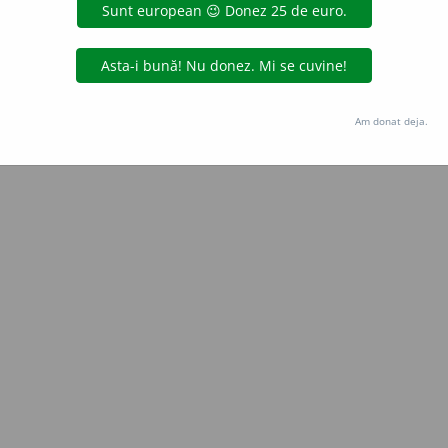
aurb.
acțiuni
Copyright © 2004-2026 dexonline (https://dexonline.ro)
area datelor de pe acest site, inclusiv prin orice metode de extragere automată (web s
Am donat deja.
dul nostru prealabil scris, cu excepția seturilor de date oferite oficial spre utilizare pub
licență
confidențialitate
găzduit de
Hosterion