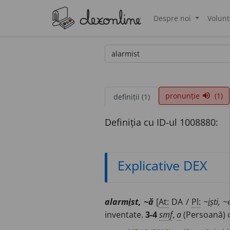
Despre noi
Volunt
®
pronunție
(1)
volume_up
definiții (1)
Definiția cu ID-ul 1008880:
Explicative DEX
alarm
i
st, ~ă
[
At:
DA /
Pl:
~
i
ști, ~
inventate.
3-4
smf
,
a
(Persoană) 