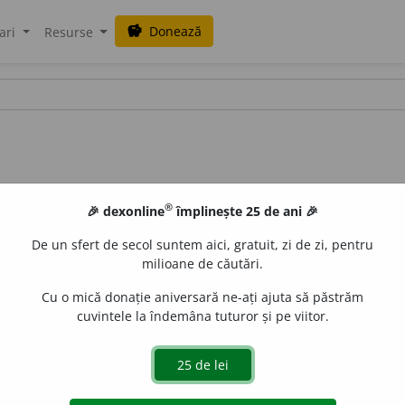
Donează
savings
ari
Resurse
®
🎉 dexonline
împlinește 25 de ani 🎉
De un sfert de secol suntem aici, gratuit, zi de zi, pentru
milioane de căutări.
Cu o mică donație aniversară ne-ați ajuta să păstrăm
cuvintele la îndemâna tuturor și pe viitor.
e
/
E:
fr
alarmiste
]
1-2
smf
,
a
(Persoană) care împrăștie, int
care se alarmează ușor.
5
a
(
D.
vorbe, știri
etc.
) Care provoa