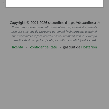
sursa:
DOOM 2 (2005)
adăugată de
raduborza
acțiuni
Copyright © 2004-2026 dexonline (https://dexonline.ro)
Preluarea, stocarea sau utilizarea datelor de pe acest site, inclusiv
prin orice metode de extragere automată (web scraping, crawling),
sunt strict interzise fără acordul nostru prealabil scris, cu excepția
seturilor de date oferite oficial spre utilizare publică (vezi licența).
licență
confidențialitate
găzduit de
Hosterion