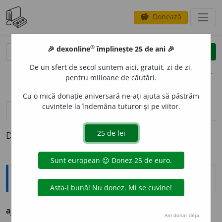
Donează
savings
®
®
🎉 dexonline
împlinește 25 de ani 🎉
caută
clear
search
De un sfert de secol suntem aici, gratuit, zi de zi,
opțiuni
pentru milioane de căutări.
Cu o mică donație aniversară ne-ați ajuta să păstrăm
cuvintele la îndemâna tuturor și pe viitor.
pronunție
(50)
volume_up
definiții (1)
Definiția cu ID-ul 780569:
Ortografice DOOM
1
ajut
o
r
(persoană) (rar)
s. m.
,
pl.
ajut
o
ri
Am donat deja.