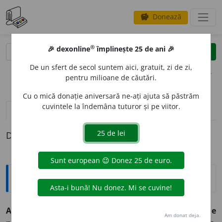
Donează
savings
®
®
🎉 dexonline
împlinește 25 de ani 🎉
caută
clear
search
De un sfert de secol suntem aici, gratuit, zi de zi,
opțiuni
pentru milioane de căutări.
Cu o mică donație aniversară ne-ați ajuta să păstrăm
cuvintele la îndemâna tuturor și pe viitor.
pronunție
(50)
volume_up
definiții (1)
Definiția cu ID-ul 1370049:
Expresii și citate
AJUNGE
A ajunge
(sau
a fi, a se face, a ramâne
etc.
)
de
Am donat deja.