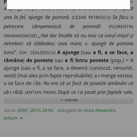
pomină
(sau
de pomina lumii
) (
fam.
) = A se face de râs,
a ajunge de poveste, a deveni proverbial:
Dacă mai repetă
(CEZAR PETRESCU)
una la fel, ajunge de pomină.
Se făcu o
(FLORENTIN
petrecere câmpenească de pomină!
SMARANDACHE)
„Hai dar încalte să nu mor ca omul mișel și
netrebnic să izbândesc ceva mare, s- ajungă de pomina
(GH. CEAUȘESCU)
lumii”.
A ajunge
(sau
a fi, a se face, a
rămâne
)
de poveste
sau
a fi întru poveste
(
pop.
) = A
ajunge (sau a fi, a se face, a deveni) cunoscut, renumit,
vestit (mai ales prin fapte reprobabile); a-i merge vestea;
a se face de râs:
Nu era să se facă de poveste amândoi ca
(ANTON PANN)
să-i râză.
După ce i-a șocat prin faptele sale,
tânărul a ajuns de poveste în tot cartierul.
A ajunge
(sau
a
extinde
expand_more
pârî
)
cu clevetiri
(
înv.
) = A țese intrigi:
Era pizmaș și
sursa:
DERC (2015-2016)
adăugată de
Anca Alexandru
pornit la fire și plecat spre ură și pică − doritor să facă rău
acțiuni
(E. HURMUZAKI)
altuia și să pârască cu clevetiri
[…]
Unii
dintre boieri ajungeau cu clevetirile până la domnitor.
A