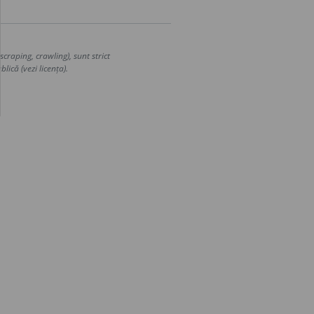
craping, crawling), sunt strict
lică (vezi licența).