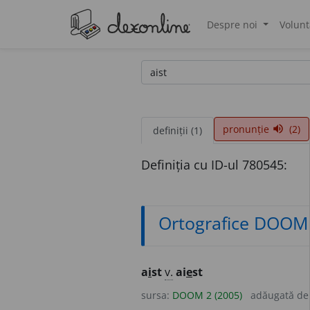
Despre noi
Volunt
®
pronunție
(2)
volume_up
definiții (1)
Definiția cu ID-ul 780545:
Ortografice DOOM
a
i
st
v.
ai
e
st
sursa:
DOOM 2 (2005)
adăugată d