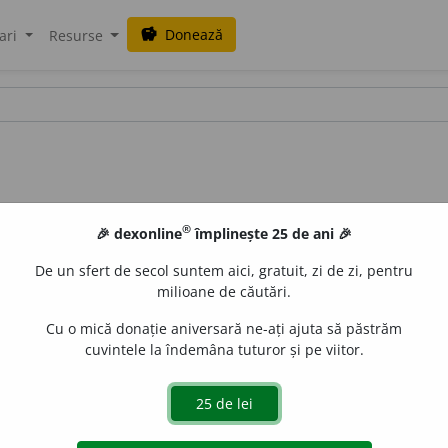
Donează
savings
ari
Resurse
®
🎉 dexonline
împlinește 25 de ani 🎉
De un sfert de secol suntem aici, gratuit, zi de zi, pentru
milioane de căutări.
Cu o mică donație aniversară ne-ați ajuta să păstrăm
cuvintele la îndemâna tuturor și pe viitor.
e
raduborza
acțiuni