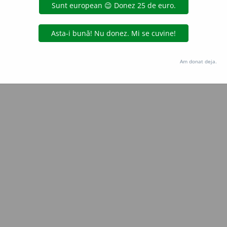
Copyright © 2004-2026 dexonline (https://dexonline.ro)
area datelor de pe acest site, inclusiv prin orice metode de extragere automată (web s
dul nostru prealabil scris, cu excepția seturilor de date oferite oficial spre utilizare pub
Am donat deja.
licență
confidențialitate
găzduit de
Hosterion