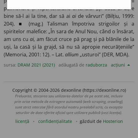
pop.) Utilizat în tratamentul bolilor infecțioase, afecțiuni
pulmonare și hipertensiune arterială: „Și dacă ai
ai
, e
bine să-l ai la tine, dar să ai
ai
de vârvuri” (Bilțiu, 1999:
204). ■ (mag.) Talisman împotriva strigoilor și a
spiritelor malefice: „În sara de Anul Nou, când o însărat,
am uns cu
ai,
am făcut cruce pă prag și pă blănile de la
uși, la casă și la grajd, să nu să apropie necurățeniile”
(Memoria, 2001: 12). – Lat.
allium
„usturoi” (DER, MDA).
sursa:
DRAM 2021 (2021)
adăugată de
raduborza
acțiuni
Copyright © 2004-2026 dexonline (https://dexonline.ro)
Preluarea, stocarea sau utilizarea datelor de pe acest site, inclusiv
prin orice metode de extragere automată (web scraping, crawling),
sunt strict interzise fără acordul nostru prealabil scris, cu excepția
seturilor de date oferite oficial spre utilizare publică (vezi licența).
licență
confidențialitate
găzduit de
Hosterion