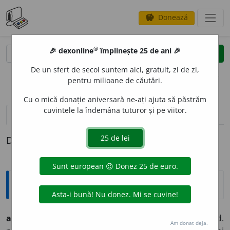
Donează
savings
®
®
🎉 dexonline
împlinește 25 de ani 🎉
caută
clear
search
De un sfert de secol suntem aici, gratuit, zi de zi,
opțiuni
pentru milioane de căutări.
Cu o mică donație aniversară ne-ați ajuta să păstrăm
cuvintele la îndemâna tuturor și pe viitor.
pronunție
(50)
volume_up
definiții (1)
Definiția cu ID-ul 1288919:
Arhaisme și regionalisme
ai
¹, s.m. (reg.; bot.) Usturoi
(Allium sativum).
■ (med.
Am donat deja.