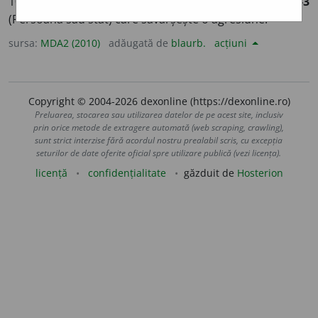
109, 6/1 /
Pl:
~i, ~o
a
re
/
E:
fr
agresseur,
lat
aggresor
]
1-3
(Persoană sau stat) care săvârșește o agresiune.
sursa:
MDA2 (2010)
adăugată de
blaurb.
acțiuni
Copyright © 2004-2026 dexonline (https://dexonline.ro)
Preluarea, stocarea sau utilizarea datelor de pe acest site, inclusiv
prin orice metode de extragere automată (web scraping, crawling),
sunt strict interzise fără acordul nostru prealabil scris, cu excepția
seturilor de date oferite oficial spre utilizare publică (vezi licența).
licență
confidențialitate
găzduit de
Hosterion