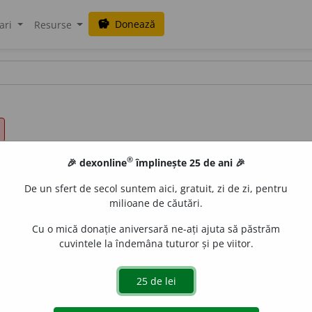
Donează
savings
ari
Resurse
®
🎉 dexonline
împlinește 25 de ani 🎉
De un sfert de secol suntem aici, gratuit, zi de zi, pentru
milioane de căutări.
Cu o mică donație aniversară ne-ați ajuta să păstrăm
cuvintele la îndemâna tuturor și pe viitor.
 fi agresiv.
 de
blaurb.
acțiuni