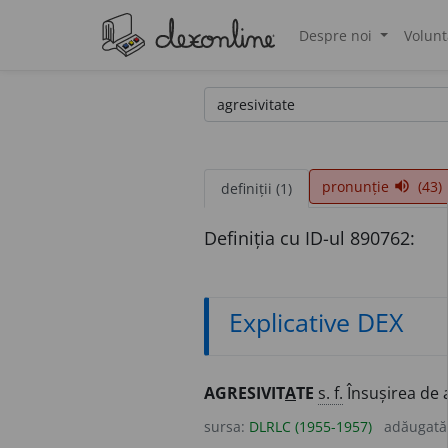
Despre noi
Volunt
®
pronunție
(43)
volume_up
definiții (1)
Definiția cu ID-ul 890762:
Explicative DEX
AGRESIVIT
A
TE
s. f.
Însușirea de a
sursa:
DLRLC (1955-1957)
adăugată