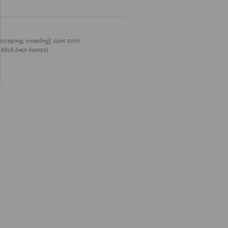
craping, crawling), sunt strict
lică (vezi licența).