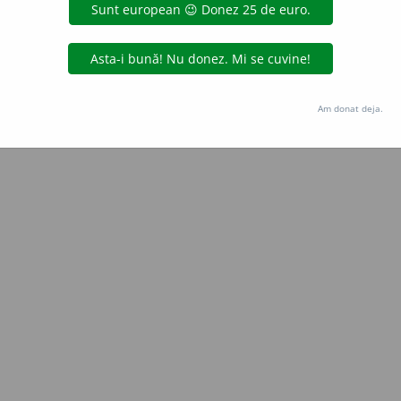
Copyright © 2004-2026 dexonline (https://dexonline.ro)
area datelor de pe acest site, inclusiv prin orice metode de extragere automată (web s
dul nostru prealabil scris, cu excepția seturilor de date oferite oficial spre utilizare pub
Am donat deja.
licență
confidențialitate
găzduit de
Hosterion