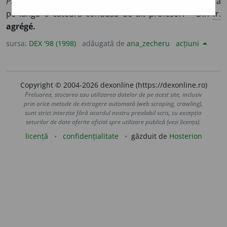
Profesor agregat
= profesor universitar care funcționează
pe lângă o catedră condusă de alt profesor. – Din
fr.
agrégé.
sursa:
DEX '98 (1998)
adăugată de
ana_zecheru
acțiuni
Copyright © 2004-2026 dexonline (https://dexonline.ro)
Preluarea, stocarea sau utilizarea datelor de pe acest site, inclusiv
prin orice metode de extragere automată (web scraping, crawling),
sunt strict interzise fără acordul nostru prealabil scris, cu excepția
seturilor de date oferite oficial spre utilizare publică (vezi licența).
licență
confidențialitate
găzduit de
Hosterion