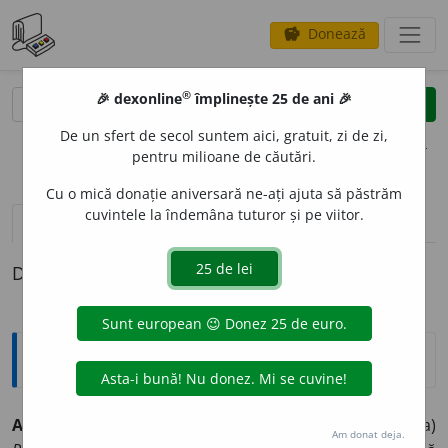
Donează
savings
®
®
🎉 dexonline
împlinește 25 de ani 🎉
caută
clear
search
De un sfert de secol suntem aici, gratuit, zi de zi,
opțiuni
pentru milioane de căutări.
Cu o mică donație aniversară ne-ați ajuta să păstrăm
cuvintele la îndemâna tuturor și pe viitor.
pronunție
(6)
volume_up
definiții (1)
Definiția cu ID-ul 1382:
Explicative DEX
2
AGREG
A
T
,
agregați,
s. m.
(Ieșit din uz, în sintagma)
Am donat deja.