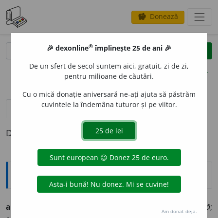
Donează
savings
®
®
🎉 dexonline
împlinește 25 de ani 🎉
caută
clear
search
De un sfert de secol suntem aici, gratuit, zi de zi,
opțiuni
pentru milioane de căutări.
Cu o mică donație aniversară ne-ați ajuta să păstrăm
cuvintele la îndemâna tuturor și pe viitor.
pronunție
(6)
volume_up
definiții (1)
Definiția cu ID-ul 1321418:
Ortografice DOOM
agit
a
(a ~)
vb.
,
ind.
prez.
1
sg.
ag
i
t
, 2
sg.
ag
i
ți
, 3
ag
i
tă
;
Am donat deja.