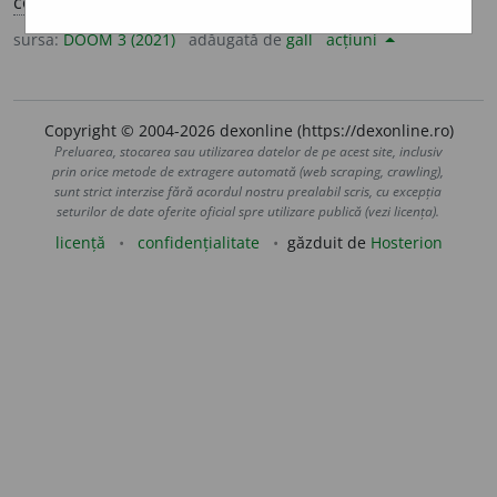
conj.
prez.
1
sg.
să ag
i
t
, 3
să ag
i
te
sursa:
DOOM 3 (2021)
adăugată de
gall
acțiuni
Copyright © 2004-2026 dexonline (https://dexonline.ro)
Preluarea, stocarea sau utilizarea datelor de pe acest site, inclusiv
prin orice metode de extragere automată (web scraping, crawling),
sunt strict interzise fără acordul nostru prealabil scris, cu excepția
seturilor de date oferite oficial spre utilizare publică (vezi licența).
licență
confidențialitate
găzduit de
Hosterion