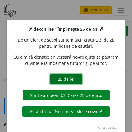
Donează
savings
®
®
🎉 dexonline
împlinește 25 de ani 🎉
caută
clear
search
De un sfert de secol suntem aici, gratuit, zi de zi,
opțiuni
pentru milioane de căutări.
Cu o mică donație aniversară ne-ați ajuta să păstrăm
cuvintele la îndemâna tuturor și pe viitor.
definiții (1)
Definiția cu ID-ul 1330725:
Explicative DEX
AGIAM
I
U
=
AGEAM
I
U
.
Am donat deja.