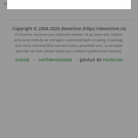
sursa:
CADE (1926-1931)
adăugată de
Onukka
acțiuni
Copyright © 2004-2026 dexonline (https://dexonline.ro)
Preluarea, stocarea sau utilizarea datelor de pe acest site, inclusiv
prin orice metode de extragere automată (web scraping, crawling),
sunt strict interzise fără acordul nostru prealabil scris, cu excepția
seturilor de date oferite oficial spre utilizare publică (vezi licența).
licență
confidențialitate
găzduit de
Hosterion