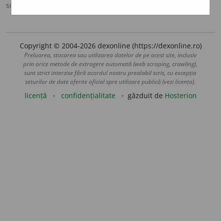
sursa:
MDA2 (2010)
adăugată de
blaurb.
acțiuni
Copyright © 2004-2026 dexonline (https://dexonline.ro)
Preluarea, stocarea sau utilizarea datelor de pe acest site, inclusiv
prin orice metode de extragere automată (web scraping, crawling),
sunt strict interzise fără acordul nostru prealabil scris, cu excepția
seturilor de date oferite oficial spre utilizare publică (vezi licența).
licență
confidențialitate
găzduit de
Hosterion