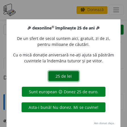
Donează
savings
®
®
🎉 dexonline
împlinește 25 de ani 🎉
caută
clear
search
De un sfert de secol suntem aici, gratuit, zi de zi,
opțiuni
pentru milioane de căutări.
Cu o mică donație aniversară ne-ați ajuta să păstrăm
cuvintele la îndemâna tuturor și pe viitor.
definiții (1)
Definiția cu ID-ul 1008201:
Explicative DEX
agestr
i
vtr
vz
agesti
Am donat deja.