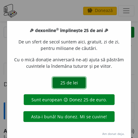
Donează
savings
®
®
🎉 dexonline
împlinește 25 de ani 🎉
caută
clear
search
De un sfert de secol suntem aici, gratuit, zi de zi,
opțiuni
pentru milioane de căutări.
Cu o mică donație aniversară ne-ați ajuta să păstrăm
cuvintele la îndemâna tuturor și pe viitor.
pronunție
(3)
volume_up
definiții (1)
Definiția cu ID-ul 890513:
Explicative DEX
AGEAM
I
U, -
I
E,
ageamii,
adj.
(Familiar, despre oameni)
Am donat deja.