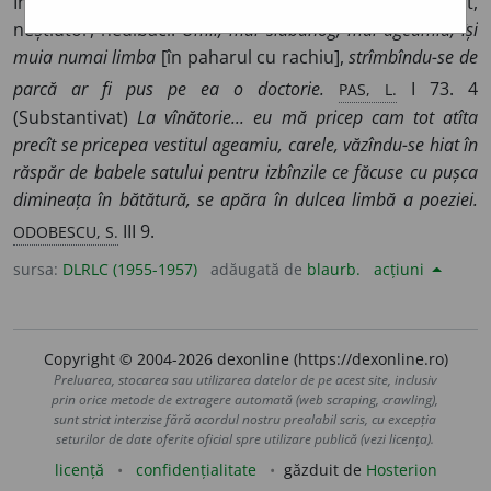
Începător, novice, fără experiență, nepriceput, neiscusit,
neștiutor, nedibaci.
Umil, mai slăbănog, mai ageamiu, își
muia numai limba
[în paharul cu rachiu],
strîmbîndu-se de
PAS, L.
parcă ar fi pus pe ea o doctorie.
I 73. 4
(Substantivat)
La vînătorie... eu mă pricep cam tot atîta
precît se pricepea vestitul ageamiu, carele, văzîndu-se hiat în
răspăr de babele satului pentru izbînzile ce făcuse cu pușca
dimineața în bătătură, se apăra în dulcea limbă a poeziei.
ODOBESCU, S.
III 9.
sursa:
DLRLC (1955-1957)
adăugată de
blaurb.
acțiuni
Copyright © 2004-2026 dexonline (https://dexonline.ro)
Preluarea, stocarea sau utilizarea datelor de pe acest site, inclusiv
prin orice metode de extragere automată (web scraping, crawling),
sunt strict interzise fără acordul nostru prealabil scris, cu excepția
seturilor de date oferite oficial spre utilizare publică (vezi licența).
licență
confidențialitate
găzduit de
Hosterion