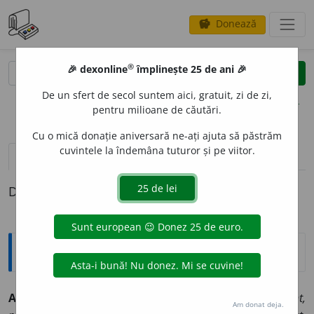
Donează
savings
®
®
🎉 dexonline
împlinește 25 de ani 🎉
caută
clear
search
De un sfert de secol suntem aici, gratuit, zi de zi,
opțiuni
pentru milioane de căutări.
Cu o mică donație aniversară ne-ați ajuta să păstrăm
cuvintele la îndemâna tuturor și pe viitor.
pronunție
(3)
volume_up
definiții (1)
Definiția cu ID-ul 171189:
Sinonime
AGEAM
I
U
adj., s. v.
ignorant, incapabil, incompetent,
Am donat deja.