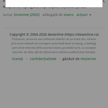
necapabil, nechemat, necompetent, necunoscător, neinițiat,
neisprăvit, nepregătit, nepriceput, neștiutor, prost.
sursa:
Sinonime (2002)
adăugată de
siveco
acțiuni
Copyright © 2004-2026 dexonline (https://dexonline.ro)
Preluarea, stocarea sau utilizarea datelor de pe acest site, inclusiv
prin orice metode de extragere automată (web scraping, crawling),
sunt strict interzise fără acordul nostru prealabil scris, cu excepția
seturilor de date oferite oficial spre utilizare publică (vezi licența).
licență
confidențialitate
găzduit de
Hosterion