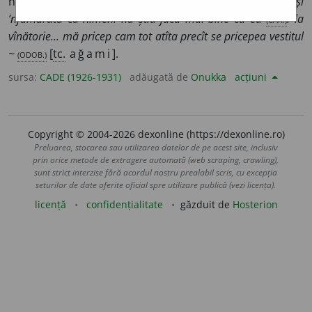
nepriceput, novice, fără experiență:
era și ageamie și
’nfumurată că nimeni nu știa juca mai bine ca ea
(CAR.)
: la
vînătorie... mă pricep cam tot atîta precît se pricepea vestitul
~
(ODOB.)
[
tc.
ağami
].
sursa:
CADE (1926-1931)
adăugată de
Onukka
acțiuni
Copyright © 2004-2026 dexonline (https://dexonline.ro)
Preluarea, stocarea sau utilizarea datelor de pe acest site, inclusiv
prin orice metode de extragere automată (web scraping, crawling),
sunt strict interzise fără acordul nostru prealabil scris, cu excepția
seturilor de date oferite oficial spre utilizare publică (vezi licența).
licență
confidențialitate
găzduit de
Hosterion