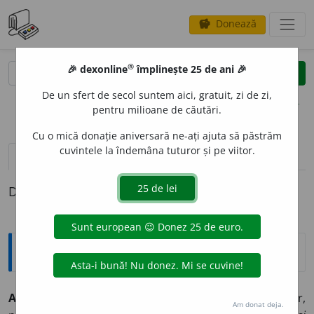
Donează
savings
®
®
🎉 dexonline
împlinește 25 de ani 🎉
caută
clear
search
De un sfert de secol suntem aici, gratuit, zi de zi,
opțiuni
pentru milioane de căutări.
Cu o mică donație aniversară ne-ați ajuta să păstrăm
cuvintele la îndemâna tuturor și pe viitor.
pronunție
(3)
volume_up
definiții (1)
Definiția cu ID-ul 1330697:
Explicative DEX
AGEAM
I
U
,
Mold.
AGEM
I
U
, -
I
E
adj.
și
sm. f.
Începător,
Am donat deja.