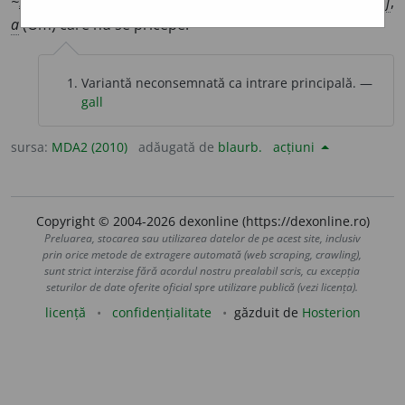
~
i
i
/
E:
tc
acemi
] (
Fam
)
1-2
smf
,
a
(Om) începător.
3-4
smf
,
a
(Om) care nu se pricepe.
Variantă neconsemnată ca intrare principală. —
gall
sursa:
MDA2 (2010)
adăugată de
blaurb.
acțiuni
Copyright © 2004-2026 dexonline (https://dexonline.ro)
Preluarea, stocarea sau utilizarea datelor de pe acest site, inclusiv
prin orice metode de extragere automată (web scraping, crawling),
sunt strict interzise fără acordul nostru prealabil scris, cu excepția
seturilor de date oferite oficial spre utilizare publică (vezi licența).
licență
confidențialitate
găzduit de
Hosterion