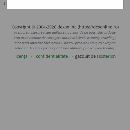
sursa:
MDA2 (2010)
adăugată de
blaurb.
acțiuni
Copyright © 2004-2026 dexonline (https://dexonline.ro)
Preluarea, stocarea sau utilizarea datelor de pe acest site, inclusiv
prin orice metode de extragere automată (web scraping, crawling),
sunt strict interzise fără acordul nostru prealabil scris, cu excepția
seturilor de date oferite oficial spre utilizare publică (vezi licența).
licență
confidențialitate
găzduit de
Hosterion