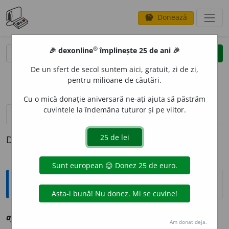
Donează
savings
®
®
🎉 dexonline
împlinește 25 de ani 🎉
caută
clear
search
De un sfert de secol suntem aici, gratuit, zi de zi,
opțiuni
pentru milioane de căutări.
Cu o mică donație aniversară ne-ați ajuta să păstrăm
cuvintele la îndemâna tuturor și pe viitor.
definiții (1)
Definiția cu ID-ul 1007783:
Explicative DEX
afric
a
nd, ~ă
smf
vz
afrikaander
Am donat deja.