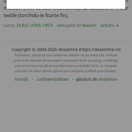
unei mase metalice, separare de impurități (prin
metode chim ce sau electrolitice).
2.
Subțiere a firelor
textile (torcîndu-le foarte fin).
sursa:
DLRLC (1955-1957)
adăugată de
blaurb.
acțiuni
Copyright © 2004-2026 dexonline (https://dexonline.ro)
Preluarea, stocarea sau utilizarea datelor de pe acest site, inclusiv
prin orice metode de extragere automată (web scraping, crawling),
sunt strict interzise fără acordul nostru prealabil scris, cu excepția
seturilor de date oferite oficial spre utilizare publică (vezi licența).
licență
confidențialitate
găzduit de
Hosterion