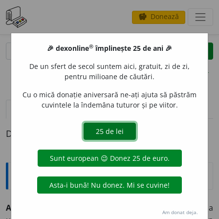
Donează
savings
®
®
🎉 dexonline
împlinește 25 de ani 🎉
caută
clear
search
De un sfert de secol suntem aici, gratuit, zi de zi,
opțiuni
pentru milioane de căutări.
Cu o mică donație aniversară ne-ați ajuta să păstrăm
cuvintele la îndemâna tuturor și pe viitor.
definiții (1)
Definiția cu ID-ul 890226:
Explicative DEX
AFIN
A
RE,
afinări,
s. f.
Acțiunea de a afina.
1.
Purificare a
Am donat deja.