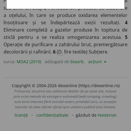
Proces de îndepărtare a impurităților dintr-un metal
sau dintr-un aliaj.
3
Perioadă din procesul de elaborare
a oțelului, în care se produce oxidarea elementelor
însoțitoare și se îndepărtează oxizii rezultați.
4
Eliminare completă a gazelor produse în topitura de
sticlă pentru a se realiza omogenizarea acestuia.
5
Operație de purificare a zahărului brut, premergătoare
decolorării și rafinării.
6
(
D.
fire textile) Subțiere.
sursa:
MDA2 (2010)
adăugată de
blaurb.
acțiuni
Copyright © 2004-2026 dexonline (https://dexonline.ro)
Preluarea, stocarea sau utilizarea datelor de pe acest site, inclusiv
prin orice metode de extragere automată (web scraping, crawling),
sunt strict interzise fără acordul nostru prealabil scris, cu excepția
seturilor de date oferite oficial spre utilizare publică (vezi licența).
licență
confidențialitate
găzduit de
Hosterion