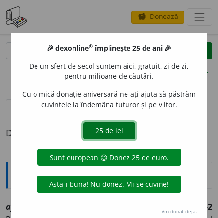
Donează
savings
®
®
🎉 dexonline
împlinește 25 de ani 🎉
caută
clear
search
De un sfert de secol suntem aici, gratuit, zi de zi,
opțiuni
pentru milioane de căutări.
Cu o mică donație aniversară ne-ați ajuta să păstrăm
cuvintele la îndemâna tuturor și pe viitor.
definiții (1)
Definiția cu ID-ul 1007594:
Explicative DEX
afin
a
re
sf
[
At:
Nom.
MIN. 74 /
Pl:
~n
ă
ri
/
E:
afina
]
1-2
Am donat deja.