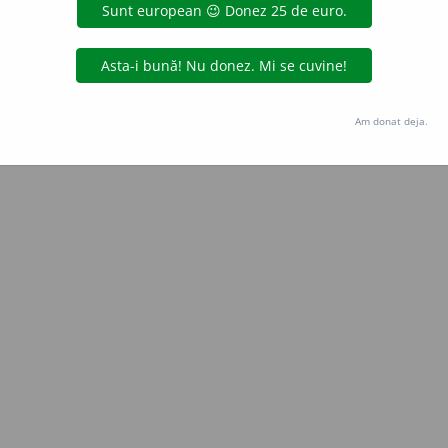
Copyright © 2004-2026 dexonline (https://dexonline.ro)
area datelor de pe acest site, inclusiv prin orice metode de extragere automată (web s
dul nostru prealabil scris, cu excepția seturilor de date oferite oficial spre utilizare pub
Am donat deja.
licență
confidențialitate
găzduit de
Hosterion