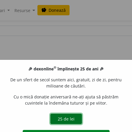
Donează
savings
ari
Resurse
®
🎉 dexonline
împlinește 25 de ani 🎉
De un sfert de secol suntem aici, gratuit, zi de zi, pentru
milioane de căutări.
Cu o mică donație aniversară ne-ați ajuta să păstrăm
cuvintele la îndemâna tuturor și pe viitor.
e
raduborza
acțiuni