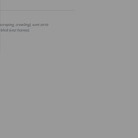
craping, crawling), sunt strict
lică (vezi licența).