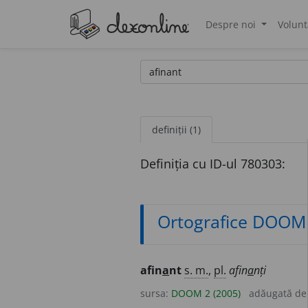
Despre noi
Volunt
®
definiții (1)
Definiția cu ID-ul 780303:
Ortografice DOOM
afin
a
nt
s. m.
,
pl.
afin
a
nți
sursa:
DOOM 2 (2005)
adăugată d