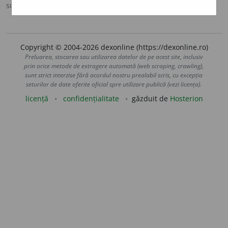
sursa:
DOOM 3 (2021)
adăugată de
gall
acțiuni
Copyright © 2004-2026 dexonline (https://dexonline.ro)
Preluarea, stocarea sau utilizarea datelor de pe acest site, inclusiv
prin orice metode de extragere automată (web scraping, crawling),
sunt strict interzise fără acordul nostru prealabil scris, cu excepția
seturilor de date oferite oficial spre utilizare publică (vezi licența).
licență
confidențialitate
găzduit de
Hosterion