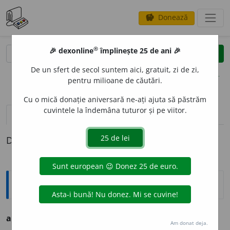
Donează
savings
®
®
🎉 dexonline
împlinește 25 de ani 🎉
caută
clear
search
De un sfert de secol suntem aici, gratuit, zi de zi,
opțiuni
pentru milioane de căutări.
Cu o mică donație aniversară ne-ați ajuta să păstrăm
cuvintele la îndemâna tuturor și pe viitor.
definiții (1)
Definiția cu ID-ul 1321287:
Ortografice DOOM
afin
a
nt
s.
m.
,
pl.
afin
a
nți
Am donat deja.