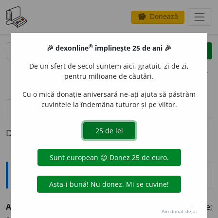
Donează
savings
®
®
🎉 dexonline
împlinește 25 de ani 🎉
caută
clear
search
De un sfert de secol suntem aici, gratuit, zi de zi,
opțiuni
pentru milioane de căutări.
Cu o mică donație aniversară ne-ați ajuta să păstrăm
cuvintele la îndemâna tuturor și pe viitor.
pronunție
(1)
volume_up
definiții (1)
Definiția cu ID-ul 890206:
Explicative DEX
AFECTIVIT
A
TE
s. f.
Totalitatea fenomenelor afective;
Am donat deja.