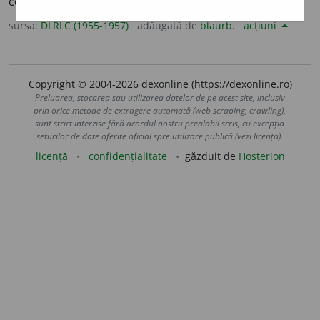
comportare emotivă, sensibilitate.
sursa:
DLRLC (1955-1957)
adăugată de
blaurb.
acțiuni
Copyright © 2004-2026 dexonline (https://dexonline.ro)
Preluarea, stocarea sau utilizarea datelor de pe acest site, inclusiv
prin orice metode de extragere automată (web scraping, crawling),
sunt strict interzise fără acordul nostru prealabil scris, cu excepția
seturilor de date oferite oficial spre utilizare publică (vezi licența).
licență
confidențialitate
găzduit de
Hosterion