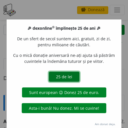
Donează
savings
®
®
🎉 dexonline
împlinește 25 de ani 🎉
caută
clear
search
De un sfert de secol suntem aici, gratuit, zi de zi,
opțiuni
pentru milioane de căutări.
Cu o mică donație aniversară ne-ați ajuta să păstrăm
cuvintele la îndemâna tuturor și pe viitor.
pronunție
(1)
volume_up
definiții (1)
Definiția cu ID-ul 446510:
Explicative DEX
AFECTIVIT
A
TE
s. f.
1. ansamblu al proceselor afective. 2.
Am donat deja.