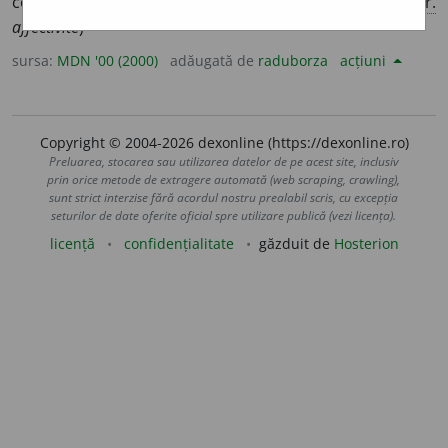
comportare emotivă; sensibilitate sufletească. (<
fr.
affectivité
)
sursa:
MDN '00 (2000)
adăugată de
raduborza
acțiuni
Copyright © 2004-2026 dexonline (https://dexonline.ro)
Preluarea, stocarea sau utilizarea datelor de pe acest site, inclusiv
prin orice metode de extragere automată (web scraping, crawling),
sunt strict interzise fără acordul nostru prealabil scris, cu excepția
seturilor de date oferite oficial spre utilizare publică (vezi licența).
licență
confidențialitate
găzduit de
Hosterion