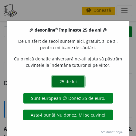
Donează
savings
®
®
🎉 dexonline
împlinește 25 de ani 🎉
caută
clear
search
De un sfert de secol suntem aici, gratuit, zi de zi,
opțiuni
pentru milioane de căutări.
Cu o mică donație aniversară ne-ați ajuta să păstrăm
cuvintele la îndemâna tuturor și pe viitor.
pronunție
(1)
volume_up
definiții (1)
Definiția cu ID-ul 1163:
Explicative DEX
AFECTIVIT
A
TE
s. f.
1.
Totalitatea proceselor afective.
2.
Am donat deja.