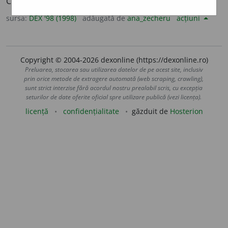
Comportare emotivă; sensibilitate. – Din
fr.
affectivité.
sursa:
DEX '98 (1998)
adăugată de
ana_zecheru
acțiuni
Copyright © 2004-2026 dexonline (https://dexonline.ro)
Preluarea, stocarea sau utilizarea datelor de pe acest site, inclusiv
prin orice metode de extragere automată (web scraping, crawling),
sunt strict interzise fără acordul nostru prealabil scris, cu excepția
seturilor de date oferite oficial spre utilizare publică (vezi licența).
licență
confidențialitate
găzduit de
Hosterion