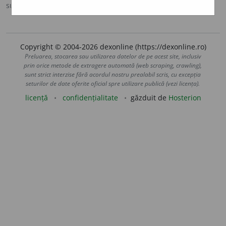
sursa:
DOOM 3 (2021)
adăugată de
gall
acțiuni
Copyright © 2004-2026 dexonline (https://dexonline.ro)
Preluarea, stocarea sau utilizarea datelor de pe acest site, inclusiv
prin orice metode de extragere automată (web scraping, crawling),
sunt strict interzise fără acordul nostru prealabil scris, cu excepția
seturilor de date oferite oficial spre utilizare publică (vezi licența).
licență
confidențialitate
găzduit de
Hosterion