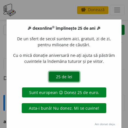
Donează
savings
®
®
🎉 dexonline
împlinește 25 de ani 🎉
caută
clear
search
De un sfert de secol suntem aici, gratuit, zi de zi,
opțiuni
pentru milioane de căutări.
Cu o mică donație aniversară ne-ați ajuta să păstrăm
cuvintele la îndemâna tuturor și pe viitor.
pronunție
(3)
volume_up
definiții (1)
Definiția cu ID-ul 1321239:
Ortografice DOOM
af
a
bil
adj.
m.
,
pl.
af
a
bili
;
f.
af
a
bilă
,
pl.
af
a
bile
Am donat deja.