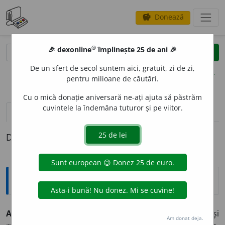
Donează
savings
®
®
🎉 dexonline
împlinește 25 de ani 🎉
caută
clear
search
De un sfert de secol suntem aici, gratuit, zi de zi,
opțiuni
pentru milioane de căutări.
Cu o mică donație aniversară ne-ați ajuta să păstrăm
cuvintele la îndemâna tuturor și pe viitor.
pronunție
(3)
volume_up
definiții (1)
Definiția cu ID-ul 1141:
Explicative DEX
AF
A
BIL, -Ă,
afabili, -e,
adj.
(Despre oameni și
Am donat deja.