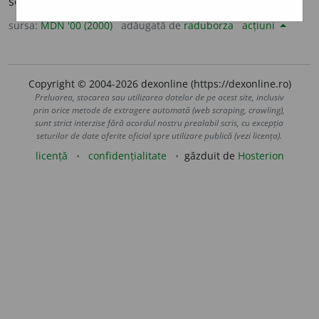
serviciile traficului aerian. (<
fr.
aéroport
)
sursa:
MDN '00 (2000)
adăugată de
raduborza
acțiuni
Copyright © 2004-2026 dexonline (https://dexonline.ro)
Preluarea, stocarea sau utilizarea datelor de pe acest site, inclusiv
prin orice metode de extragere automată (web scraping, crawling),
sunt strict interzise fără acordul nostru prealabil scris, cu excepția
seturilor de date oferite oficial spre utilizare publică (vezi licența).
licență
confidențialitate
găzduit de
Hosterion