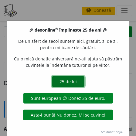
Donează
savings
®
®
🎉 dexonline
împlinește 25 de ani 🎉
caută
clear
search
De un sfert de secol suntem aici, gratuit, zi de zi,
opțiuni
pentru milioane de căutări.
Cu o mică donație aniversară ne-ați ajuta să păstrăm
cuvintele la îndemâna tuturor și pe viitor.
pronunție
(50)
volume_up
definiții (1)
Definiția cu ID-ul 446446:
Explicative DEX
AEROP
O
RT
s. n.
perimetru amenajat cu instalațiile și
Am donat deja.