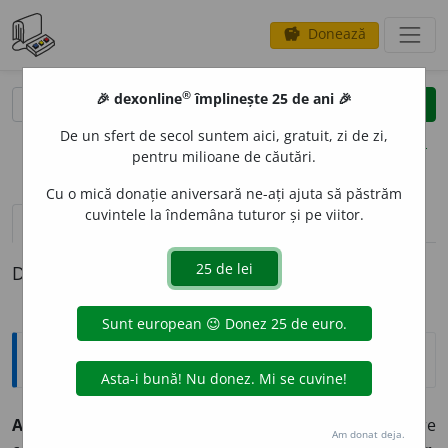
Donează
savings
®
®
🎉 dexonline
împlinește 25 de ani 🎉
caută
clear
search
De un sfert de secol suntem aici, gratuit, zi de zi,
opțiuni
pentru milioane de căutări.
Cu o mică donație aniversară ne-ați ajuta să păstrăm
cuvintele la îndemâna tuturor și pe viitor.
definiții (1)
Definiția cu ID-ul 1113:
Explicative DEX
AERONA
U
T, -Ă,
aeronauți, -te,
s. m.
și
f.
Persoană care
Am donat deja.