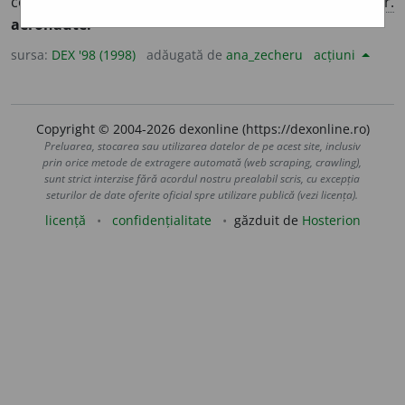
conduce un vehicul aerian. [
Pr.
:
a-e-
] – Din
fr.
aéronaute.
sursa:
DEX '98 (1998)
adăugată de
ana_zecheru
acțiuni
Copyright © 2004-2026 dexonline (https://dexonline.ro)
Preluarea, stocarea sau utilizarea datelor de pe acest site, inclusiv
prin orice metode de extragere automată (web scraping, crawling),
sunt strict interzise fără acordul nostru prealabil scris, cu excepția
seturilor de date oferite oficial spre utilizare publică (vezi licența).
licență
confidențialitate
găzduit de
Hosterion