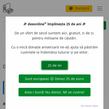
Donează
savings
®
®
🎉 dexonline
împlinește 25 de ani 🎉
caută
clear
search
De un sfert de secol suntem aici, gratuit, zi de zi,
opțiuni
pentru milioane de căutări.
Cu o mică donație aniversară ne-ați ajuta să păstrăm
cuvintele la îndemâna tuturor și pe viitor.
definiții (1)
Definiția cu ID-ul 780233:
Ortografice DOOM
aerol
i
t
s. n.
,
pl.
aerol
i
te
Am donat deja.