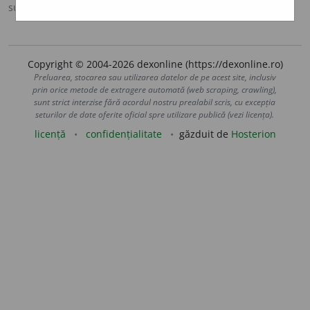
sursa:
DOOM 2 (2005)
adăugată de
raduborza
acțiuni
Copyright © 2004-2026 dexonline (https://dexonline.ro)
Preluarea, stocarea sau utilizarea datelor de pe acest site, inclusiv
prin orice metode de extragere automată (web scraping, crawling),
sunt strict interzise fără acordul nostru prealabil scris, cu excepția
seturilor de date oferite oficial spre utilizare publică (vezi licența).
licență
confidențialitate
găzduit de
Hosterion