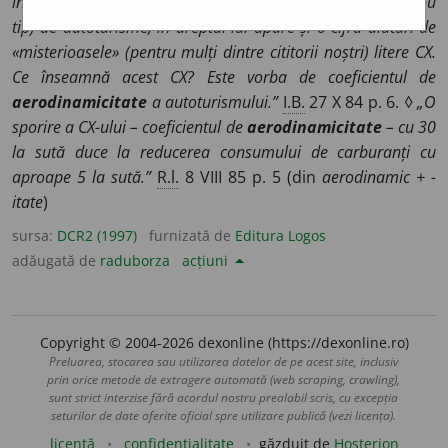
întotdeauna când este prezentată o nouă marcă (sau un nou
tip) de autoturisme, în dreptul lui apare și o cifră alături de
«misterioasele» (pentru mulți dintre cititorii noștri) litere CX.
Ce înseamnă acest CX? Este vorba de coeficientul de
aerodinamicitate
a autoturismului.”
I.B.
27 X 84 p. 6. ◊
„O
sporire a CX-ului – coeficientul de
aerodinamicitate
– cu 30
la sută duce la reducerea consumului de carburanți cu
aproape 5 la sută.”
R.l.
8 VIII 85 p. 5 (din
aerodinamic + -
itate
)
sursa:
DCR2 (1997)
furnizată de
Editura Logos
adăugată de
raduborza
acțiuni
Copyright © 2004-2026 dexonline (https://dexonline.ro)
Preluarea, stocarea sau utilizarea datelor de pe acest site, inclusiv
prin orice metode de extragere automată (web scraping, crawling),
sunt strict interzise fără acordul nostru prealabil scris, cu excepția
seturilor de date oferite oficial spre utilizare publică (vezi licența).
licență
confidențialitate
găzduit de
Hosterion