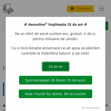
Donează
savings
®
®
🎉 dexonline
împlinește 25 de ani 🎉
caută
clear
search
De un sfert de secol suntem aici, gratuit, zi de zi,
opțiuni
pentru milioane de căutări.
Cu o mică donație aniversară ne-ați ajuta să păstrăm
cuvintele la îndemâna tuturor și pe viitor.
definiții (1)
Definiția cu ID-ul 554741:
Explicative DEX
aerodinamicit
a
te
s.
f.
Caracter aerodinamic ◊
„Aproape
Am donat deja.