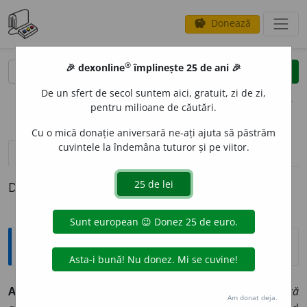
Donează
savings
®
®
🎉 dexonline
împlinește 25 de ani 🎉
caută
clear
search
De un sfert de secol suntem aici, gratuit, zi de zi,
opțiuni
pentru milioane de căutări.
Cu o mică donație aniversară ne-ați ajuta să păstrăm
cuvintele la îndemâna tuturor și pe viitor.
pronunție
(1)
volume_up
definiții (1)
Definiția cu ID-ul 1065:
Explicative DEX
AER
O
BIC, -Ă,
aerobici, -ce,
adj.
(În sintagma)
Gimnastică
Am donat deja.