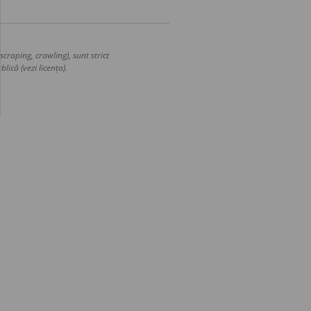
craping, crawling), sunt strict
lică (vezi licența).