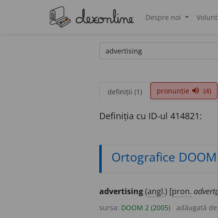
Despre noi
Volunt
®
pronunție
(4)
volume_up
definiții (1)
Definiția cu ID-ul 414821:
Ortografice DOOM
advertising
(
angl.
) [
pron.
advert
sursa:
DOOM 2 (2005)
adăugată d