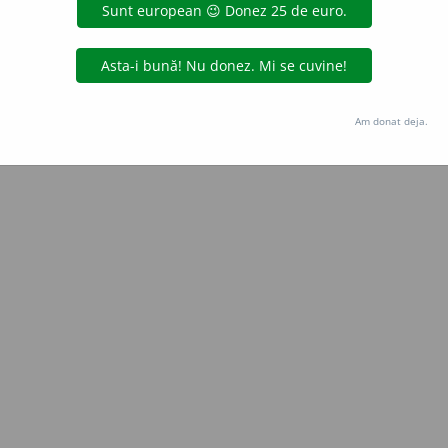
Copyright © 2004-2026 dexonline (https://dexonline.ro)
area datelor de pe acest site, inclusiv prin orice metode de extragere automată (web s
dul nostru prealabil scris, cu excepția seturilor de date oferite oficial spre utilizare pub
Am donat deja.
licență
confidențialitate
găzduit de
Hosterion