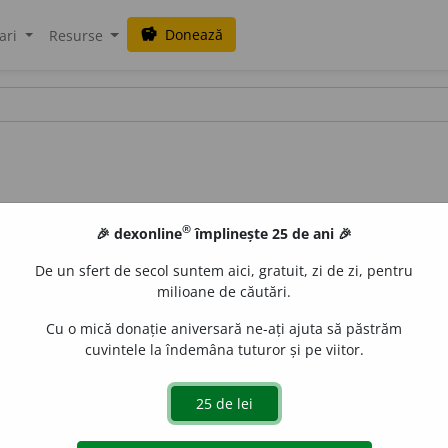
Donează
savings
ari
Resurse
®
🎉 dexonline
împlinește 25 de ani 🎉
De un sfert de secol suntem aici, gratuit, zi de zi, pentru
milioane de căutări.
Cu o mică donație aniversară ne-ați ajuta să păstrăm
cuvintele la îndemâna tuturor și pe viitor.
a
ĭzing
]
s. n.
e
gall
acțiuni