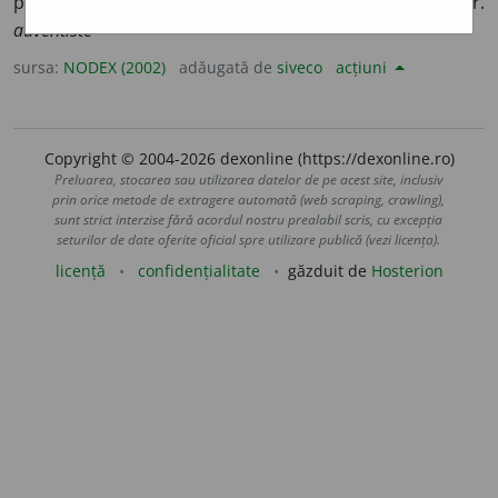
privitor la adventism.
Predicator ~.
/<engl.
adventist,
fr.
adventiste
sursa:
NODEX (2002)
adăugată de
siveco
acțiuni
Copyright © 2004-2026 dexonline (https://dexonline.ro)
Preluarea, stocarea sau utilizarea datelor de pe acest site, inclusiv
prin orice metode de extragere automată (web scraping, crawling),
sunt strict interzise fără acordul nostru prealabil scris, cu excepția
seturilor de date oferite oficial spre utilizare publică (vezi licența).
licență
confidențialitate
găzduit de
Hosterion