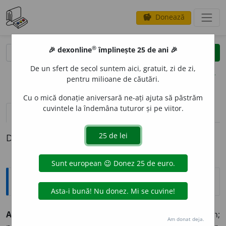
Donează
savings
®
®
🎉 dexonline
împlinește 25 de ani 🎉
caută
clear
search
De un sfert de secol suntem aici, gratuit, zi de zi,
opțiuni
pentru milioane de căutări.
Cu o mică donație aniversară ne-ați ajuta să păstrăm
cuvintele la îndemâna tuturor și pe viitor.
pronunție
(1)
volume_up
definiții (1)
Definiția cu ID-ul 322025:
Explicative DEX
1
ADVENT
I
ST
~stă (~ști, ~ste)
Care ține de adventism;
Am donat deja.