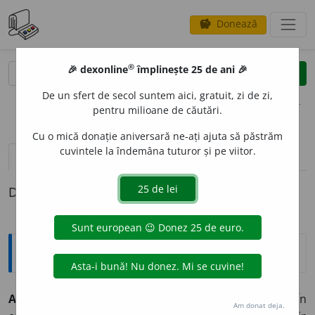
Donează
savings
®
®
🎉 dexonline
împlinește 25 de ani 🎉
caută
clear
search
De un sfert de secol suntem aici, gratuit, zi de zi,
opțiuni
pentru milioane de căutări.
Cu o mică donație aniversară ne-ați ajuta să păstrăm
cuvintele la îndemâna tuturor și pe viitor.
pronunție
(50)
volume_up
definiții (1)
Definiția cu ID-ul 523168:
Explicative DEX
AD
U
S, -Ă,
aduși, -se,
adj.
1.
Aplecat, încovoiat.
2.
(În
Am donat deja.