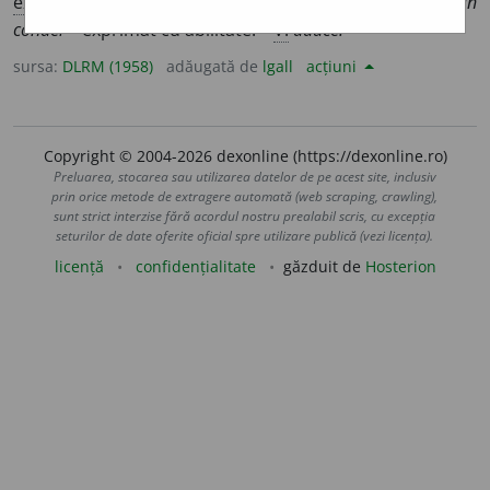
expr.
)
Adus din meșteșug
= întocmit cu dibăcie.
Adus din
condei
= exprimat cu abilitate. –
V.
aduce.
sursa:
DLRM (1958)
adăugată de
lgall
acțiuni
Copyright © 2004-2026 dexonline (https://dexonline.ro)
Preluarea, stocarea sau utilizarea datelor de pe acest site, inclusiv
prin orice metode de extragere automată (web scraping, crawling),
sunt strict interzise fără acordul nostru prealabil scris, cu excepția
seturilor de date oferite oficial spre utilizare publică (vezi licența).
licență
confidențialitate
găzduit de
Hosterion