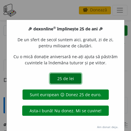
Donează
savings
®
®
🎉 dexonline
împlinește 25 de ani 🎉
caută
clear
search
De un sfert de secol suntem aici, gratuit, zi de zi,
opțiuni
pentru milioane de căutări.
Cu o mică donație aniversară ne-ați ajuta să păstrăm
cuvintele la îndemâna tuturor și pe viitor.
pronunție
(4)
volume_up
definiții (1)
Definiția cu ID-ul 1007049:
Explicative DEX
1
adulmec
a
t
sn
[
At:
DA
ms
/
V:
-urme-
/
Pl:
? /
E:
Am donat deja.