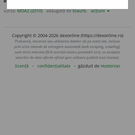
adulmeca
]
1-4
Adulmecare (
1-4
).
sursa:
MDA2 (2010)
adăugată de
blaurb.
acțiuni
Copyright © 2004-2026 dexonline (https://dexonline.ro)
Preluarea, stocarea sau utilizarea datelor de pe acest site, inclusiv
prin orice metode de extragere automată (web scraping, crawling),
sunt strict interzise fără acordul nostru prealabil scris, cu excepția
seturilor de date oferite oficial spre utilizare publică (vezi licența).
licență
confidențialitate
găzduit de
Hosterion