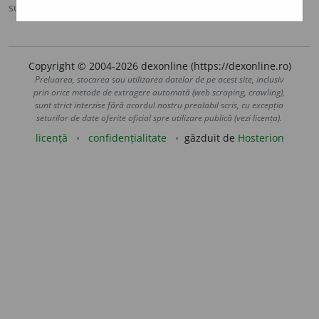
sursa:
DOOM 3 (2021)
adăugată de
gall
acțiuni
Copyright © 2004-2026 dexonline (https://dexonline.ro)
Preluarea, stocarea sau utilizarea datelor de pe acest site, inclusiv
prin orice metode de extragere automată (web scraping, crawling),
sunt strict interzise fără acordul nostru prealabil scris, cu excepția
seturilor de date oferite oficial spre utilizare publică (vezi licența).
licență
confidențialitate
găzduit de
Hosterion