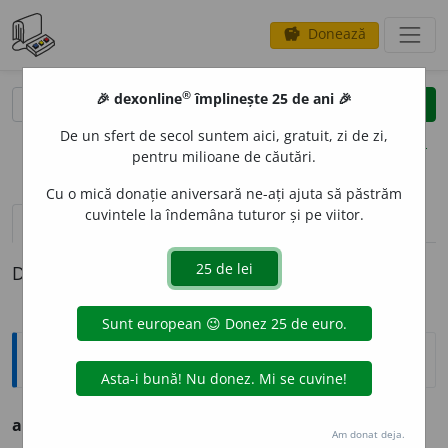
Donează
savings
®
®
🎉 dexonline
împlinește 25 de ani 🎉
caută
clear
search
De un sfert de secol suntem aici, gratuit, zi de zi,
opțiuni
pentru milioane de căutări.
Cu o mică donație aniversară ne-ați ajuta să păstrăm
cuvintele la îndemâna tuturor și pe viitor.
definiții (1)
Definiția cu ID-ul 1321115:
Ortografice DOOM
adsorb
a
t
s.
m.
,
pl.
adsorb
a
ți
Am donat deja.