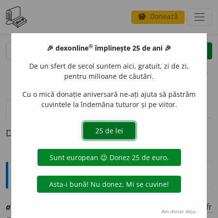
Donează
savings
®
®
🎉 dexonline
împlinește 25 de ani 🎉
caută
clear
search
De un sfert de secol suntem aici, gratuit, zi de zi,
opțiuni
pentru milioane de căutări.
Cu o mică donație aniversară ne-ați ajuta să păstrăm
cuvintele la îndemâna tuturor și pe viitor.
definiții (1)
Definiția cu ID-ul 1006980:
Explicative DEX
adopt
a
nt, ~ă
smf
[
At:
DA
ms
/
Pl:
~nți, ~e
/
E:
fr
Am donat deja.