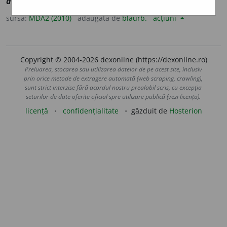
adoptant
] (
Jur
) Adoptator.
sursa:
MDA2 (2010)
adăugată de
blaurb.
acțiuni
Copyright © 2004-2026 dexonline (https://dexonline.ro)
Preluarea, stocarea sau utilizarea datelor de pe acest site, inclusiv
prin orice metode de extragere automată (web scraping, crawling),
sunt strict interzise fără acordul nostru prealabil scris, cu excepția
seturilor de date oferite oficial spre utilizare publică (vezi licența).
licență
confidențialitate
găzduit de
Hosterion