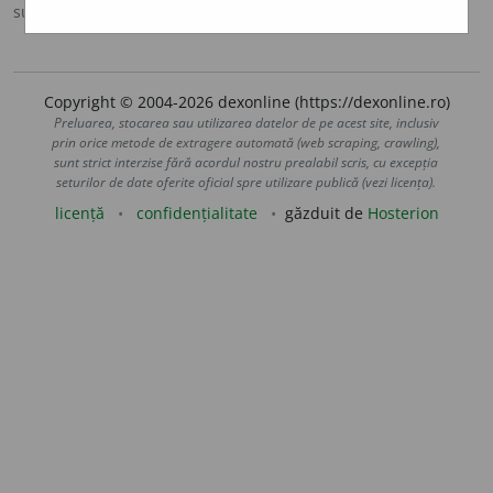
sursa:
Antonime (2002)
adăugată de
siveco
acțiuni
Copyright © 2004-2026 dexonline (https://dexonline.ro)
Preluarea, stocarea sau utilizarea datelor de pe acest site, inclusiv
prin orice metode de extragere automată (web scraping, crawling),
sunt strict interzise fără acordul nostru prealabil scris, cu excepția
seturilor de date oferite oficial spre utilizare publică (vezi licența).
licență
confidențialitate
găzduit de
Hosterion