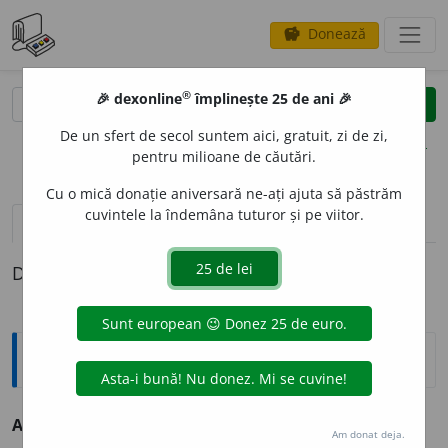
Donează
savings
®
®
🎉 dexonline
împlinește 25 de ani 🎉
caută
clear
search
De un sfert de secol suntem aici, gratuit, zi de zi,
opțiuni
pentru milioane de căutări.
Cu o mică donație aniversară ne-ați ajuta să păstrăm
cuvintele la îndemâna tuturor și pe viitor.
definiții (1)
Definiția cu ID-ul 69411:
Antonime
Adogmatism
≠ dogmatism
Am donat deja.